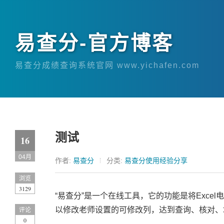
易查分-官方博客
易查分成绩查询系统官网 www.yichafen.com
测试
16
04月
作者:
易查分
分类:
易查分使用经验分享
浏览
3129
“易查分”是一个在线工具，它的功能是将Exc
以修改老师设置的可修改列，达到查询、核对、
评论
0