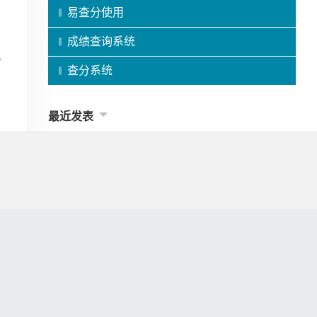
易查分使用
成绩查询系统
查分系统
最近发表
学生课堂注意力不集中，老师该怎么做？
家校沟通的重要性有哪些方面？
班主任排座位原则是什么？
老师的压力来源有哪些方面的问题？
老师一般怎么选班长职位？
担任班主任时间一般多久完成任务?
老师怎样克服上公开课的紧张情绪？