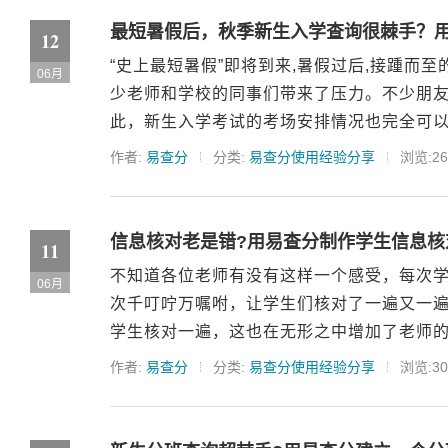
最短暑假后，秋季新生入学查询很棘手？
12
“史上最短暑假”即将到来,暑假过后,接踵而
06月
少老师和学校的同事们带来了压力。不少朋
此，新生入学考试的考场安排情况也完全可以用
作者:
易查分
分类:
易查分使用经验分享
浏览:26
信息核对老是错?用易查分制作学生信息核
11
不知道各位老师有没有这样一个感受，每次
06月
次千叮咛万嘱咐，让学生们核对了一遍又一
学生核对一遍，这也在无形之中增加了老师的
作者:
易查分
分类:
易查分使用经验分享
浏览:30