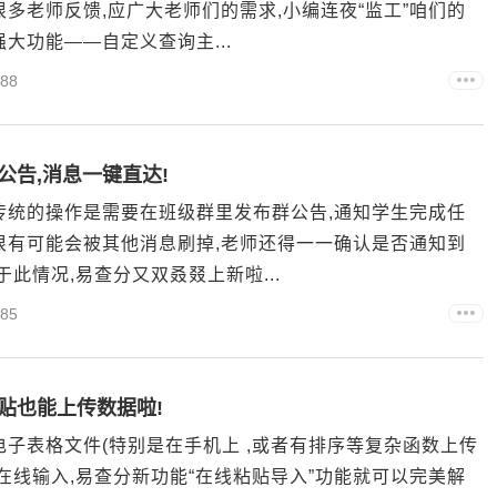
多老师反馈,应广大老师们的需求,小编连夜“监工”咱们的
大功能——自定义查询主...
88
公告,消息一键直达!
传统的操作是需要在班级群里发布群公告,通知学生完成任
很有可能会被其他消息刷掉,老师还得一一确认是否通知到
此情况,易查分又双叒叕上新啦...
85
贴也能上传数据啦!
子表格文件(特别是在手机上 ,或者有排序等复杂函数上传
在线输入,易查分新功能“在线粘贴导入”功能就可以完美解