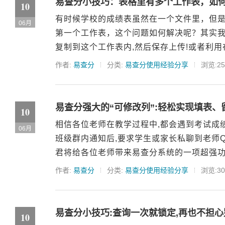
易查分小技巧：表格里有多个工作表，如
10
有时候学校的成绩表虽然在一个文件里，但
06月
第一个工作表，这个问题如何解决呢？其实我
复制到这个工作表内,然后保存上传!或者利用在
作者:
易查分
分类:
易查分使用经验分享
浏览:25
易查分强大的“可修改列”:轻松实现填表、
10
相信各位老师在教学过程中,都会遇到考试成
06月
班级群内通知后,要求学生或家长私聊到老师Q
君将给各位老师带来易查分系统的一项超强功能—
作者:
易查分
分类:
易查分使用经验分享
浏览:30
易查分小技巧:查询一次就锁定,再也不担
10